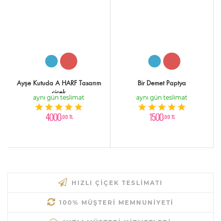
Ayşe Kutuda A HARF Tasarım
Bir Demet Paptya
çiçek
aynı gün teslimat
aynı gün teslimat
4000
1500
,00 TL
,00 TL
HIZLI ÇIÇEK TESLIMATI
100% MÜŞTERI MEMNUNIYETI