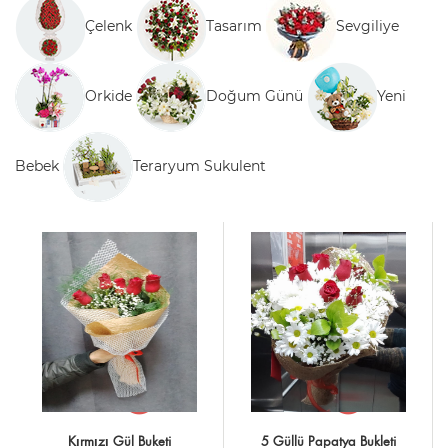
Çelenk
Tasarım
Sevgiliye
Orkide
Doğum Günü
Yeni
Bebek
Teraryum Sukulent
Kırmızı Gül Buketi
5 Güllü Papatya Bukleti