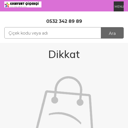
MENU
0532 342 89 89
Ara
Dikkat