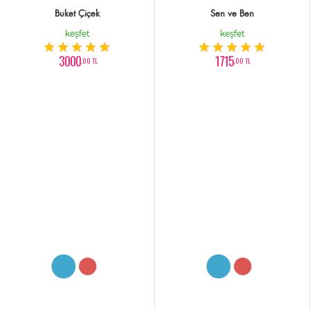
Buket Çiçek
Sen ve Ben
keşfet
keşfet
3000
1715
,00 TL
,00 TL