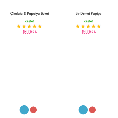
Çikolata & Papatya Buket
Bir Demet Paptya
keşfet
keşfet
1600
1500
,00 TL
,00 TL