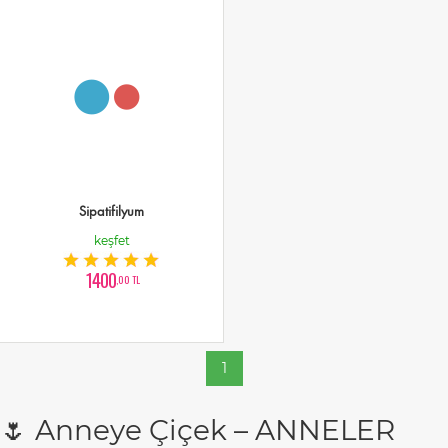
Sipatifilyum
keşfet
1400
,00 TL
1
🌷 Anneye Çiçek – ANNELER