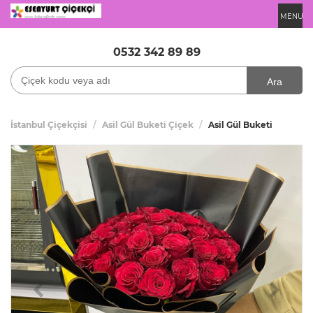
MENU
0532 342 89 89
Ara
İstanbul Çiçekçisi
Asil Gül Buketi Çiçek
Asil Gül Buketi