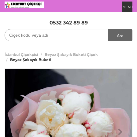
MENU
0532 342 89 89
Ara
İstanbul Çiçekçisi
Beyaz Şakayık Buketi Çiçek
Beyaz Şakayık Buketi