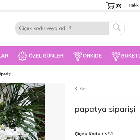
(0)
Hakkı
LAR
ÖZEL GÜNLER
ORKIDE
BUKET
iparişi
Geri
papatya siparişi
Çiçek Kodu :
3321