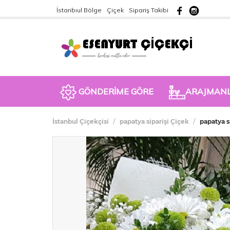
İstanbıul Bölge
Çiçek
Sipariş Takibi
GÖNDERİME GÖRE
ARAJMAN
İstanbul Çiçekçisi
papatya siparişi Çiçek
papatya s