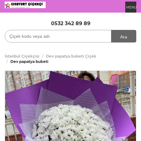
MENU
0532 342 89 89
Ara
İstanbul Çiçekçisi
Dev papatya buketi Çiçek
Dev papatya buketi