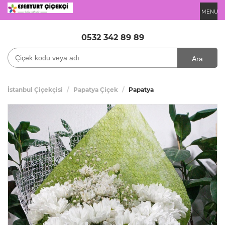
MENU
0532 342 89 89
Ara
İstanbul Çiçekçisi
Papatya Çiçek
Papatya